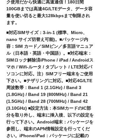
ク使用だから快適に高速通信！180日間
100GBまでは高速4G/LTEデータ、データ容
量を使い切ると最大128kbpsまで制限され
ます。
■対応SIMサイズ：3-in-1 (標準、Micro、
nano サイズ切替え可能)。■パッケージ内
容：SIM カード／SIMピン／多言語マニュア
ル（日本語・英語・中国語）。■対応端末：
SIMロック解除済iPhone / iPad / Androidス
マホ / Wifi-ルータ / タブレット / LTE対応パ
ソコンに対応。注）SIMフリー端末をご使用
下さい。■テザリングに対応。■対応4G/LTE
周波数帯：Band 1 (2.1GHz) / Band 3
(1.8GHz) / Band 19 (800MHz) / Band 21
(1.5GHz) / Band 28 (700MHz) / Band 42
(3.10GHz) ■設定方法：本SIMカードのIC部
分を取り外し、端末に挿入後、以下の設定を
行って下さい。Android端末：パッケージを
参照し、端末のAPN情報設定を行ってくだ
さい。iPhone/iPad：パッケージに記載の