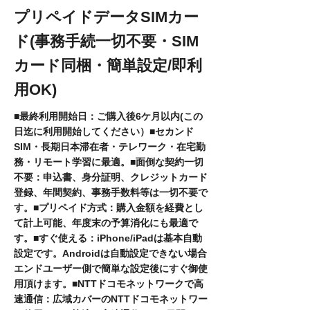
プリペイドデータSIMカー
ド(事務手続一切不要・SIM
カード同梱・簡単設定/即利
用OK)
■最終利用開始日：ご購入後6ケ月以内(この
日迄に利用開始してください）■セカンド
SIM・長期日本滞在者・テレワーク・在宅勤
務・リモート学習に最適。■面倒な契約一切
不要：申込書、身分証明、クレジットカード
登録、年間契約、事務手数料等は一切不要で
す。■プリペイド方式：購入金額を経費とし
て計上可能、年度末の予算消化にも最適で
す。■すぐ使える：iPhone/iPadは基本自動
設定です。Androidは自動設定できない場合
エンドユーザー側で簡単な設定後にすぐ御使
用頂けます。■NTTドコモネットワークで高
速通信：広域カバーのNTTドコモネットワー