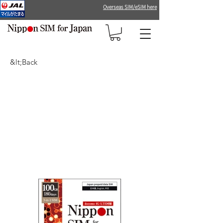
Overseas SIM/eSIM here
&lt;Back