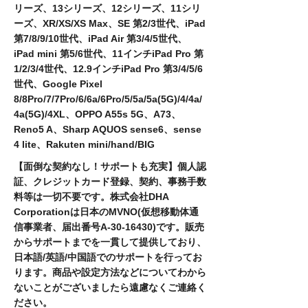
リーズ、13シリーズ、12シリーズ、11シリ
ーズ、XR/XS/XS Max、SE 第2/3世代、iPad
第7/8/9/10世代、iPad Air 第3/4/5世代、
iPad mini 第5/6世代、11インチiPad Pro 第
1/2/3/4世代、12.9インチiPad Pro 第3/4/5/6
世代、Google Pixel
8/8Pro/7/7Pro/6/6a/6Pro/5/5a/5a(5G)/4/4a/
4a(5G)/4XL、OPPO A55s 5G、A73、
Reno5 A、Sharp AQUOS sense6、sense
4 lite、Rakuten mini/hand/BIG
【面倒な契約なし！サポートも充実】個人認
証、クレジットカード登録、契約、事務手数
料等は一切不要です。株式会社DHA
Corporationは日本のMVNO(仮想移動体通
信事業者、届出番号A-30-16430)です。販売
からサポートまでを一貫して提供しており、
日本語/英語/中国語でのサポートを行ってお
ります。商品や設定方法などについてわから
ないことがございましたら遠慮なくご連絡く
ださい。