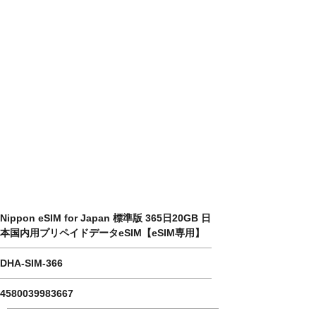
​product name
​Model number
JAN code
Career
​Communication type
​Tethering
When 4G / LTE data is exceeded
Nippon eSIM for Japan 標準版 365日20GB 日
本国内用プリペイドデータeSIM【eSIM専用】
DHA-SIM-366
4580039983667