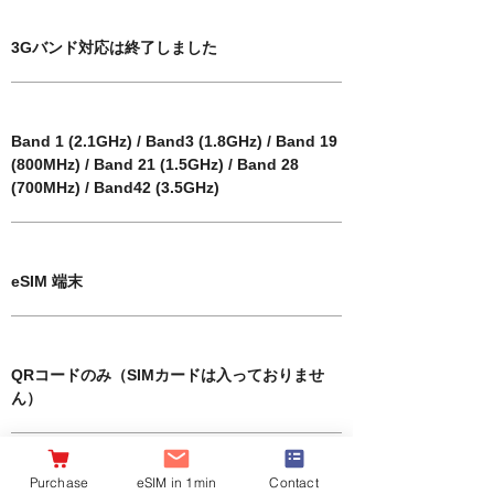
Corresponding 3G band
3Gバンド対応は終了しました
​Compatible 4G / LTE bands
Band 1 (2.1GHz) / Band3 (1.8GHz) / Band 19
(800MHz) / Band 21 (1.5GHz) / Band 28
(700MHz) / Band42 (3.5GHz)
​Compatible terminals
eSIM 端末
​Package contents
QRコードのみ（SIMカードは入っておりませ
ん）
select a product
Purchase
eSIM in 1min
Contact