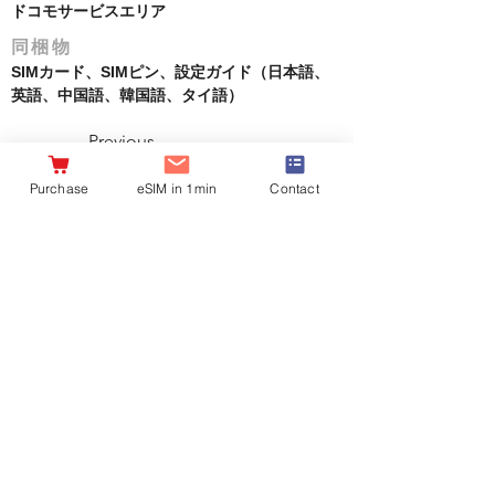
ドコモサービスエリア
同梱物
SIMカード、SIMピン、設定ガイド（日本語、
英語、中国語、韓国語、タイ語）
Previous
Purchase
eSIM in 1min
Contact
Next
Produced by DHA Corporation
（Japan MVNO Rego number:
A-30-16419）
Company
Important
information
Profile
Where to Buy
privacy policy
Recruitment
Notation of Specified