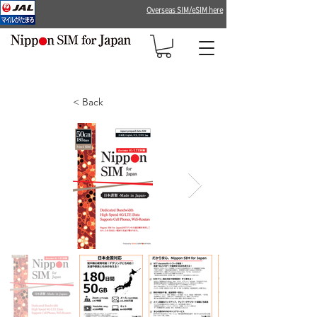
Overseas SIM/eSIM here
< Back