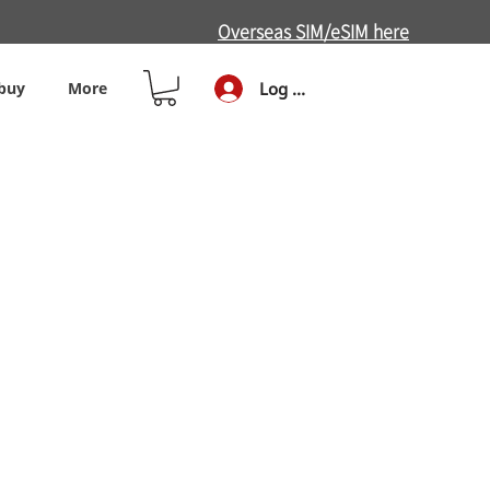
Overseas SIM/eSIM here
buy
More
Log In