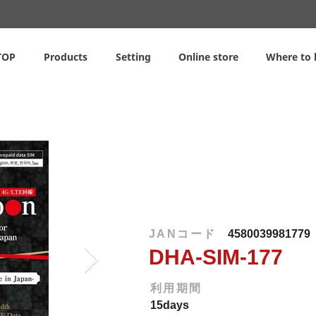
TOP
Products
Setting
Online store
Where to 
JANコード
4580039981779
DHA-SIM-177
利用期間
15days