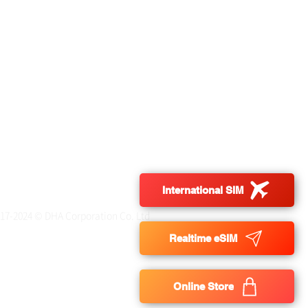
ng Tea TEAGRAPHY~
International SIM
017-2024 © DHA Corporation Co. Ltd
Realtime eSIM
Online Store