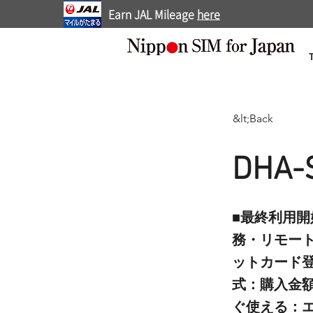
Earn JAL Mileage
here
&lt;Back
DHA-
■最終利用開
務・リモー
ットカード
式：購入金
ぐ使える：エ