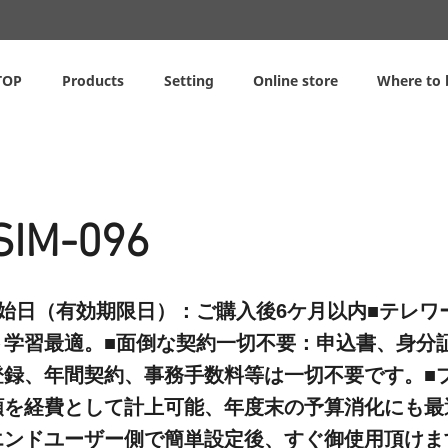
TOP
Products
Setting
Online store
Where to 
SIM-096
始日（有効期限日）：ご購入後6ケ月以内■テレワ
ト学習最適。■面倒な契約一切不要：申込書、身分
登録、年間契約、事務手数料等は一切不要です。■
額を経費として計上可能、年度末の予算消化にも最
ンドユーザー側で簡単設定後、すぐ御使用頂けます