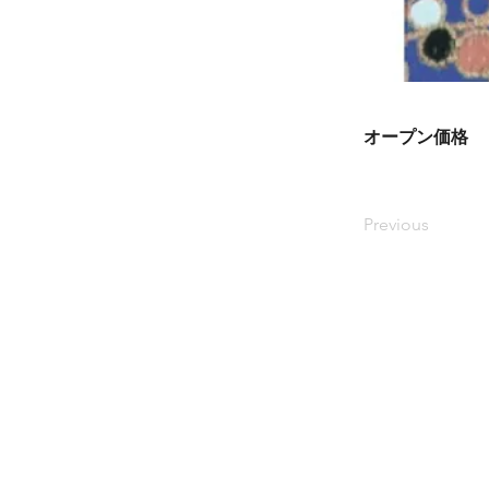
オープン価格
Previous
Where to Buy
Recruitment
Company Profile