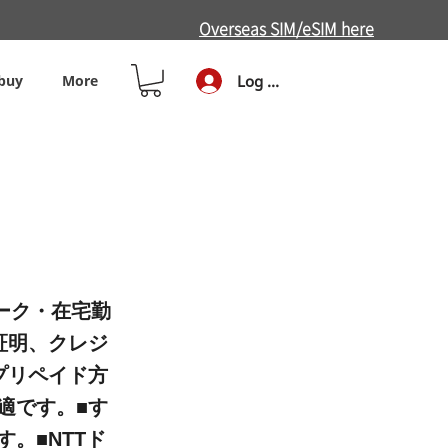
Overseas SIM/eSIM here
buy
More
Log In
ーク・在宅勤
証明、クレジ
プリペイド方
適です。■す
。■NTTド