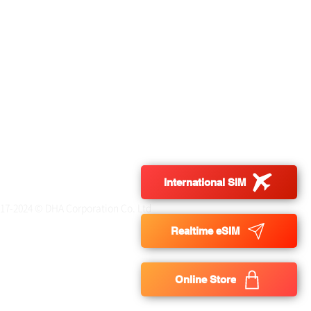
ng Tea TEAGRAPHY~
International SIM
017-2024 © DHA Corporation Co. Ltd
Realtime eSIM
Online Store